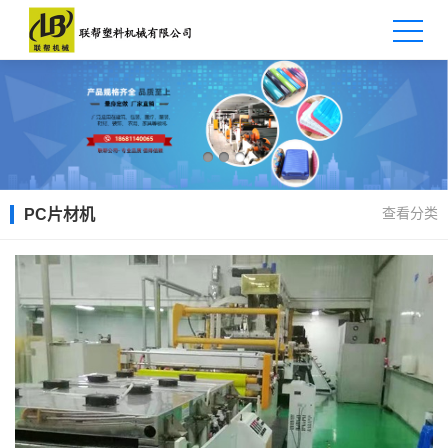
查看分类
PC片材机